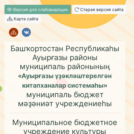
Версия для слабовидящих
Старая версия сайта
Карта сайта
Башҡортостан Республикаһы
Ауырғазы районы
муниципаль районының
«Ауырғазы үҙәкләштерелгән
китапханалар системаһы»
муниципаль бюджет
мәҙәниәт учреждениеһы
Муниципальное бюджетное
учреждение культуры