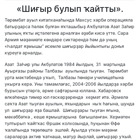
«Шиғыр булып ҡайтты».
Төрөмбәт ауыл китапханаһында Махсус хәрби операцияла
батырҙарса һәләк булған яҡташыбыҙ Аҡбулатов Азат Заһир
улының яҡты иҫтәлегенә арналған әҙәби кисә үтте. Сара
Армия мәҙәниәте көндәре сиктәрендә һәм дә уның
«Һалдат яҙмышы” исемле шиғырҙар йыйынтығы донъя
күреүгә арналды.
Азат ЗаҺир улы Акбулатов 1984 йылдың 31 мартында
Ауырғазы районы Талбазы ауылында тыуған. Төрөмбәт
урта мәктәбендә уҡып, Талбазы һөнәри училищеһына
укырға керә. Уны тамамлағас, 2004-2006 йылдарҙа хәрби
бурысын үтәргә, әрме сафтарына юллана. Хабаровск
өлкәһендә тимер юл ғәскәрҙәрендә хеҙмәт итә. Әрмелә
саҡта Азат тыуған ауылын, яҡындарын ныҡ һағына, шунда
ул шиғырҙар яҙа башлай. Шиғырҙары тыуған яғына,
мөхәббәткә , кеше яҙмыштарына бағышланған. Хеҙмәтен
тултырып ҡайтҡас Өршәк колхозында, һуңынан Өфө
ҡалаһында төҙөлөштә эшләй. Ауылда үткән мәҙәни
сараларҙа актив ҡатнаша, матур йырлай, шиғырҙар уҡый.