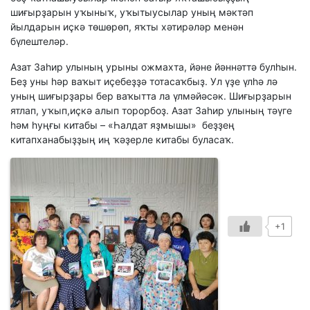
шиғырҙарын уҡыныҡ, уҡытыусылар уның мәктәп
йылдарын иҫкә төшөрөп, яҡты хәтирәләр менән
бүлештеләр.
Азат Заһир улының урыны ожмахта, йәне йәннәттә булһын.
Беҙ уны һәр ваҡыт иҫебеҙҙә тотасаҡбыҙ. Ул үҙе үлһә лә
уның шиғырҙары бер ваҡытта ла үлмәйәсәк. Шиғырҙарын
ятлап, уҡып,иҫкә алып торорбоҙ. Азат Заһир улының тәүге
һәм һуңғы китабы – «Һалдат яҙмышы» беҙҙең
китапханабыҙҙың иң ҡәҙерле китабы буласаҡ.
+1