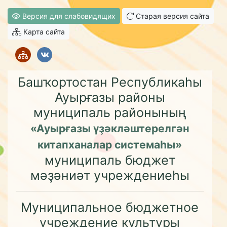
Версия для слабовидящих
Старая версия сайта
Карта сайта
Башҡортостан Республикаһы
Ауырғазы районы
муниципаль районының
«Ауырғазы үҙәкләштерелгән
китапханалар системаһы»
муниципаль бюджет
мәҙәниәт учреждениеһы
Муниципальное бюджетное
учреждение культуры