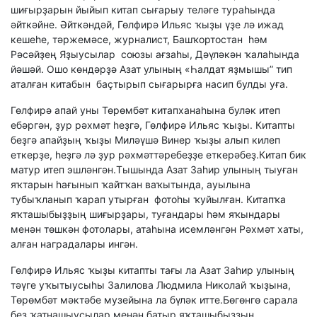
шиғырҙарын йыйып китап сығарыу теләге тураһында
әйткәйне. Әйткәндәй, Гөлфирә Ильяс ҡыҙы үҙе лә ижад
кешеһе, тәржемәсе, журналист, Башҡортостан һәм
Рәсәйҙең Яҙыусылар союзы ағзаһы, Дәүләкән ҡалаһында
йәшәй. Ошо көндәрҙә Азат улының «Һалдат яҙмышы” тип
аталған китабын баҫтырып сығарырға насип булды уға.
Гөлфирә апай уны Төрөмбәт китапханаһына буләк итеп
ебәргән, ҙур рәхмәт һеҙгә, Гөлфирә Ильяс ҡыҙы. Китапты
беҙгә апайҙың ҡыҙы Миләүшә Винер ҡыҙы алып килеп
еткерҙе, һеҙгә лә ҙур рәхмәттәребеҙҙе еткерәбеҙ.Китап бик
матур итеп эшләнгән.Тышында Азат Заһир улының тыуған
яҡтарын һағынып ҡайтҡан ваҡытында, ауылына
тубыҡланып ҡарап утырған фотоһы ҡуйылған. Китапҡа
яҡташыбыҙҙың шиғырҙары, туғандары һәм яҡындары
менән төшкән фотолары, атаһына исемләнгән Рәхмәт хаты,
алған наградалары ингән.
Гөлфирә Ильяс ҡыҙы китапты тағы ла Азат Заһир улының
тәүге уҡытыусыһы Залилова Людмила Николай ҡыҙына,
Төрөмбәт мәктәбе музейына ла бүләк итте.Бөгөнгө сарала
беҙ ҡатнашыусылар менән батыр яҡташыбыҙҙың