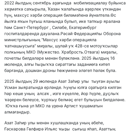
2022 йылдың сентябрь аҙағында мобилизациалау буйынса
хеҙмәткә саҡырыла, Ҡазан ҡалаһында әҙерлек үткәндән
һуң, махсус хәрби операция биләмәһенә йүнәлтелә.Өс
йылға яҡын һуғыш яланында булып, ике тапҡыр яралана
һәм Санкт-Петербург , Силәбе, Екатеринбург
госпиталдәрендә дауалана.Рәсәй Федерацияһы Оборона
министрлығының “Махсус хәрби операцияла
ҡатнашыусыға” миҙалы, шулай уҡ 428-се мотоуҡсылар
полкының МХО (Мужество. Храбрость.Отвага) миҙалы,
почетлы билдәләре менән бүләкләнә. 2025 йылдың 16
июлендә, алғы һыҙыҡҡа сираттағы заданиеға китеп
барғанда, дошман дроны һөжүменә эләгеп һәләк була.
2025 йылдың 29 июлендә Азат Заһир улы тыуған ауылы
Усман зыяратында ерләнде. Һуңғы юлға оҙатырға килгән
һәр кеше уның алсаҡ , изге күңелле, йор һүҙле, дуҫлыҡ
ҡәҙерен белеүсе, ҡурҡыу белмәҫ егет булыуын билдәләне.
Юҡҡа ғына ул МХО ла үҙенә Артист ҡушаматын
алмағандыр.
Азат Заһир улы менән хушлашҡанда уның әбеһе,
Ғәскәрова Гөлфирә Ильяс ҡыҙы сығыш яһап, Азаттың