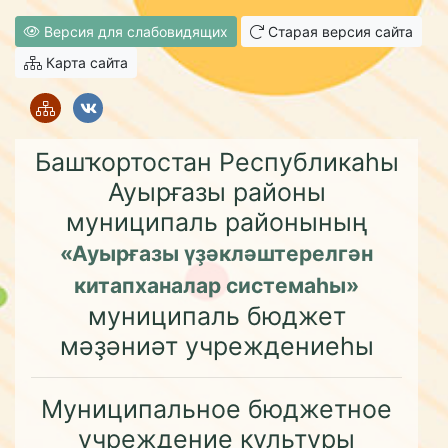
Версия для слабовидящих
Старая версия сайта
Карта сайта
Башҡортостан Республикаһы
Ауырғазы районы
муниципаль районының
«Ауырғазы үҙәкләштерелгән
китапханалар системаһы»
муниципаль бюджет
мәҙәниәт учреждениеһы
Муниципальное бюджетное
учреждение культуры