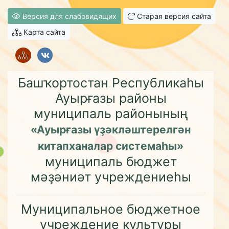
Версия для слабовидящих
Старая версия сайта
Карта сайта
Башҡортостан Республикаһы
Ауырғазы районы
муниципаль районының
«Ауырғазы үҙәкләштерелгән
китапханалар системаһы»
муниципаль бюджет
мәҙәниәт учреждениеһы
Муниципальное бюджетное
учреждение культуры