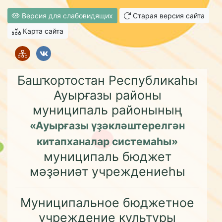
Версия для слабовидящих
Старая версия сайта
Карта сайта
Башҡортостан Республикаһы
Ауырғазы районы
муниципаль районының
«Ауырғазы үҙәкләштерелгән
китапханалар системаһы»
муниципаль бюджет
мәҙәниәт учреждениеһы
Муниципальное бюджетное
учреждение культуры