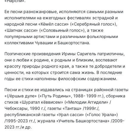
«Нарспи».
Ее песни разножанровые, исполняются самыми разными
исполнителями на ежегодных фестивалях эстрадной и
народной песни «Кёмёл сасси» («Серебряный голос»),
«Шапчак сасси» («Соловьиный голос»), а также
популярными артистами и различными фольклорными
коллективами Чувашии и Башкортостана.
Поэтические произведения Ирины Саригель патриотичны,
они о любви к родине, к родным и близким, воспевают
красоту природы родного края, а также те добродетели и
ценности, на которых строится сама жизнь. В последние
годы ее стихи наполнены философским содержанием.
Песни и стихи ее издавались на страницах районной газеты
«(/ёршыв дуле» («Путь Родины», 1988- 1999 гг.), сборника
стихов «Шуратал кёввисем» («Мелодии Аггидели» /
Чебоксары, 1990 г./, газеты «Танташ» /1999г./,
республиканской газеты «Урал сасси» («Голос Урала»)
/1995-2023 гг./, журнала «Учитель Башкортостана» /2009-
2023 гг./и др.