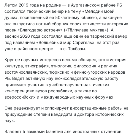
Летом 2019 года на родине — в Аургазинском районе РБ —
состоялся творческий вечер на тему «Мелодии моей
души», посвященный ее 50-летнему юбилею, а накануне
она выпустила нотный сборник своих пятидесяти авторских
песен «Благодарю встречу» («Тёлпулава мухтав»), А
весной 2020 года состоялся еще один ее творческий вечер
под названием «Волшебный мир Саригель», на этот раз
уже в районном центре — в с. Толбазы.
Круг ее научных интересов весьма обширен, это и история,
культура, этнография, этнология, философия и религия
восточнославянских, тюркских и финно-угорских народов
РБ. Ведет активную научно-исследовательскую работу,
принимает участие в учебно-научно-практических
конференциях вузов республики, а также во
всероссийских и международных научных форумах.
Она рецензирует и оппонирует диссертационные работы на
присуждение степени кандидата и доктора исторических
наук.
Владеет 5 языками (занятия для иностранных студентов