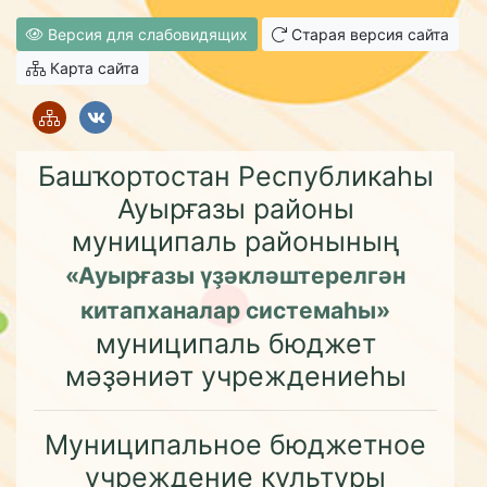
Версия для слабовидящих
Старая версия сайта
Карта сайта
Башҡортостан Республикаһы
Ауырғазы районы
муниципаль районының
«Ауырғазы үҙәкләштерелгән
китапханалар системаһы»
муниципаль бюджет
мәҙәниәт учреждениеһы
Муниципальное бюджетное
учреждение культуры