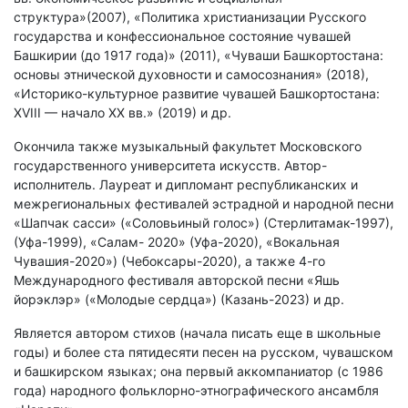
структура»(2007), «Политика христианизации Русского
государства и конфессиональное состояние чувашей
Башкирии (до 1917 года)» (2011), «Чуваши Башкортостана:
основы этнической духовности и самосознания» (2018),
«Историко-культурное развитие чувашей Башкортостана:
XVIII — начало XX вв.» (2019) и др.
Окончила также музыкальный факультет Московского
государственного университета искусств. Автор-
исполнитель. Лауреат и дипломант республиканских и
межрегиональных фестивалей эстрадной и народной песни
«Шапчак сасси» («Соловьиный голос») (Стерлитамак-1997),
(Уфа-1999), «Салам- 2020» (Уфа-2020), «Вокальная
Чувашия-2020») (Чебоксары-2020), а также 4-го
Международного фестиваля авторской песни «Яшь
йорэклэр» («Молодые сердца») (Казань-2023) и др.
Является автором стихов (начала писать еще в школьные
годы) и более ста пятидесяти песен на русском, чувашском
и башкирском языках; она первый аккомпаниатор (с 1986
года) народного фольклорно-этнографического ансамбля