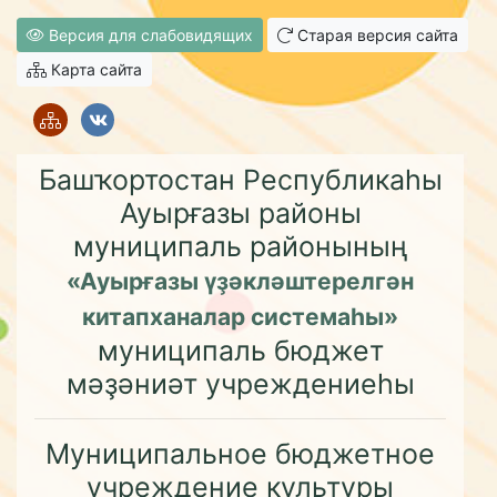
Версия для слабовидящих
Старая версия сайта
Карта сайта
Башҡортостан Республикаһы
Ауырғазы районы
муниципаль районының
«Ауырғазы үҙәкләштерелгән
китапханалар системаһы»
муниципаль бюджет
мәҙәниәт учреждениеһы
Муниципальное бюджетное
учреждение культуры