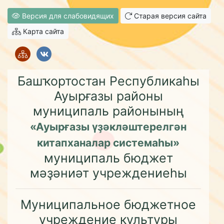
Версия для слабовидящих
Старая версия сайта
Карта сайта
Башҡортостан Республикаһы
Ауырғазы районы
муниципаль районының
«Ауырғазы үҙәкләштерелгән
китапханалар системаһы»
муниципаль бюджет
мәҙәниәт учреждениеһы
Муниципальное бюджетное
учреждение культуры