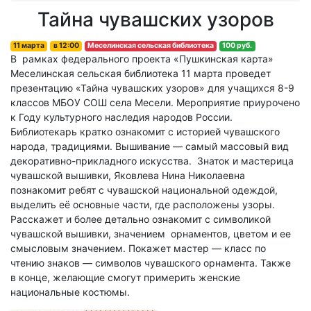
Тайна чувашских узоров
11 марта
в
12:00
Меселинская сельская библиотека
100 руб.
В рамках федерального проекта «Пушкинская карта»
Меселинская сельская библиотека 11 марта проведет
презентацию «Тайна чувашских узоров» для учащихся 8-9
классов МБОУ СОШ села Месели. Мероприятие приурочено
к Году культурного наследия народов России.
Библиотекарь кратко ознакомит с историей чувашского
народа, традициями. Вышивание — самый массовый вид
декоративно-прикладного искусства. Знаток и мастерица
чувашской вышивки, Яковлева Нина Николаевна
познакомит ребят с чувашской национальной одеждой,
выделить её основные части, где расположены узоры.
Расскажет и более детально ознакомит с символикой
чувашской вышивки, значением орнаментов, цветом и ее
смысловым значением. Покажет мастер — класс по
чтению знаков — символов чувашского орнамента. Также
в конце, желающие смогут примерить женские
национальные костюмы.