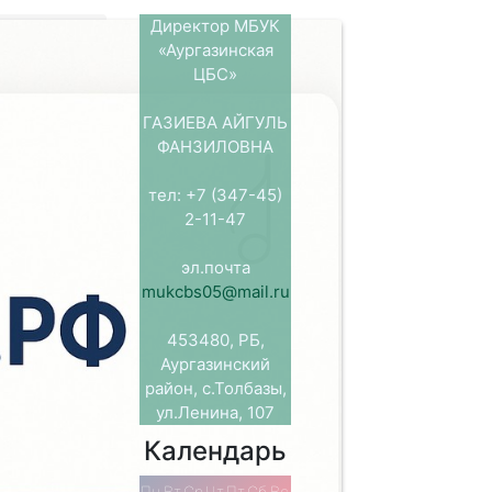
Директор МБУК
ор -
«Аургазинская
ЦБС»
енский
ГАЗИЕВА АЙГУЛЬ
»
ФАНЗИЛОВНА
тел: +7 (347-45)
ашкирского
2-11-47
евна
лать
сера.
эл.почта
ашкирских
mukcbs05@mail.ru
453480, РБ,
а, который
Аургазинский
аленьким
район, с.Толбазы,
ину. Этот
ул.Ленина, 107
.
Календарь
Пн
Вт
Ср
Чт
Пт
Сб
Вс