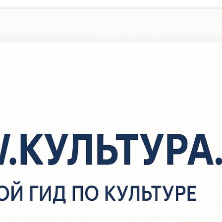
/
Афиша
/
Мастер - класс «Башкирский женский головной уб
кашмау»
Мастер — класс «Башкирский ж
головной убор — кашмау
5 июня
в
15:00
Утеймуллинская сельская библиотека
200 руб.
 библиотеке состоится мастер-класс по созданию старинного б
енского украшения кашмау. Его проведет мастерица Роза Заки
знабаева. Она поделится знаниями о формах кашмау, научит де
ыкройку, раскладывать элементы вышивки и плести сетку из би
частники также узнают много интересного об истории и видах б
крашений.
ашмау — это головной убор башкирского национального костюм
осили замужние женщины. Он представляет собой шапочку с м
тверстием на макушке и неширокой лентой, спускающейся на сп
бор украшался монетками, подвесками, кораллами и бусинками