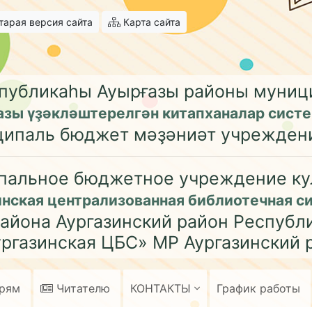
арая версия сайта
Карта сайта
публикаһы Ауырғазы районы муни
азы үҙәкләштерелгән китапханалар сист
ципаль бюджет мәҙәниәт учрежден
пальное бюджетное учреждение ку
инская централизованная библиотечная с
айона Аургазинский район Республ
ргазинская ЦБС» МР Аургазинский 
арям
Читателю
КОНТАКТЫ
График работы