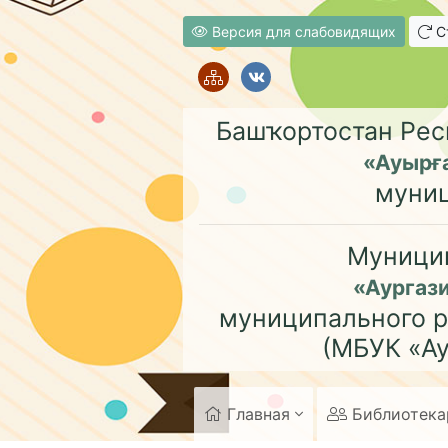
Версия для слабовидящих
Ст
Башҡортостан Рес
«Ауырғ
муни
Муници
«Аургаз
муниципального р
(МБУК «Ау
Главная
Библиотек