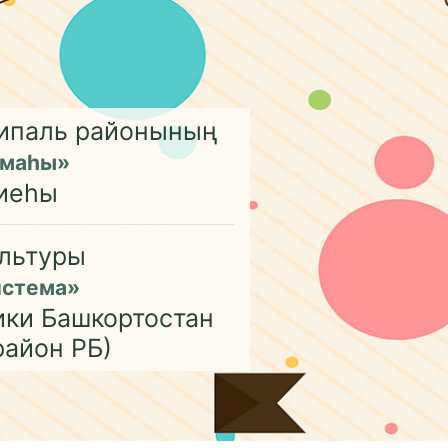
ципаль районының
емаһы»
иеһы
льтуры
истема»
ики Башкортостан
район РБ)