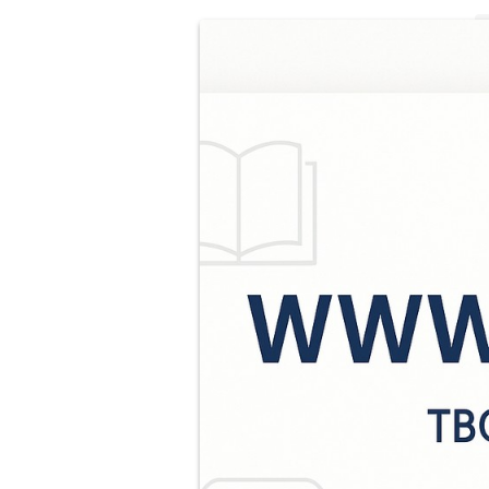
2
В
ж
А
в
У
у
К
н
о
у