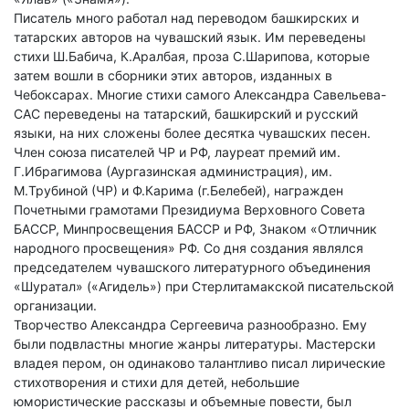
Писатель много работал над переводом башкирских и
татарских авторов на чувашский язык. Им переведены
стихи Ш.Бабича, К.Аралбая, проза С.Шарипова, которые
затем вошли в сборники этих авторов, изданных в
Чебоксарах. Многие стихи самого Александра Савельева-
САС переведены на татарский, башкирский и русский
языки, на них сложены более десятка чувашских песен.
Член союза писателей ЧР и РФ, лауреат премий им.
Г.Ибрагимова (Аургазинская администрация), им.
М.Трубиной (ЧР) и Ф.Карима (г.Белебей), награжден
Почетными грамотами Президиума Верховного Совета
БАССР, Минпросвещения БАССР и РФ, Знаком «Отличник
народного просвещения» РФ. Со дня создания являлся
председателем чувашского литературного объединения
«Шуратал» («Агидель») при Стерлитамакской писательской
организации.
Творчество Александра Сергеевича разнообразно. Ему
были подвластны многие жанры литературы. Мастерски
владея пером, он одинаково талантливо писал лирические
стихотворения и стихи для детей, небольшие
юмористические рассказы и объемные повести, был