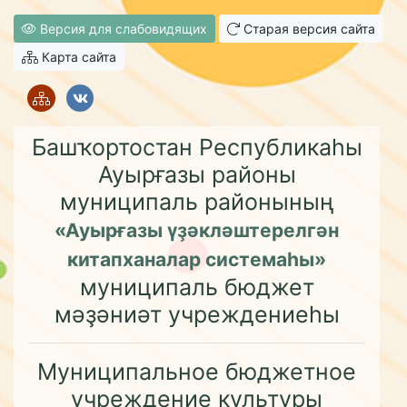
Версия для слабовидящих
Старая версия сайта
Карта сайта
Башҡортостан Республикаһы
Ауырғазы районы
муниципаль районының
«Ауырғазы үҙәкләштерелгән
китапханалар системаһы»
муниципаль бюджет
мәҙәниәт учреждениеһы
Муниципальное бюджетное
учреждение культуры