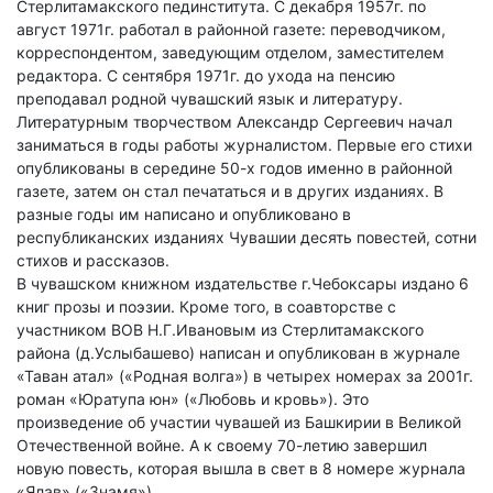
Стерлитамакского пединститута. С декабря 1957г. по
август 1971г. работал в районной газете: переводчиком,
корреспондентом, заведующим отделом, заместителем
редактора. С сентября 1971г. до ухода на пенсию
преподавал родной чувашский язык и литературу.
Литературным творчеством Александр Сергеевич начал
заниматься в годы работы журналистом. Первые его стихи
опубликованы в середине 50-х годов именно в районной
газете, затем он стал печататься и в других изданиях. В
разные годы им написано и опубликовано в
республиканских изданиях Чувашии десять повестей, сотни
стихов и рассказов.
В чувашском книжном издательстве г.Чебоксары издано 6
книг прозы и поэзии. Кроме того, в соавторстве с
участником ВОВ Н.Г.Ивановым из Стерлитамакского
района (д.Услыбашево) написан и опубликован в журнале
«Таван атал» («Родная волга») в четырех номерах за 2001г.
роман «Юратупа юн» («Любовь и кровь»). Это
произведение об участии чувашей из Башкирии в Великой
Отечественной войне. А к своему 70-летию завершил
новую повесть, которая вышла в свет в 8 номере журнала
«Ялав» («Знамя»).