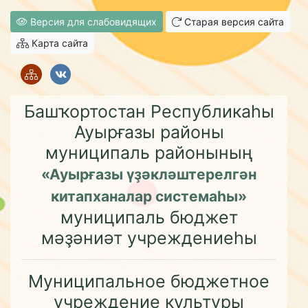
Версия для слабовидящих
Старая версия сайта
Карта сайта
Башҡортостан Республикаһы
Ауырғазы районы
муниципаль районының
«Ауырғазы үҙәкләштерелгән
китапханалар системаһы»
муниципаль бюджет
мәҙәниәт учреждениеһы
Муниципальное бюджетное
учреждение культуры